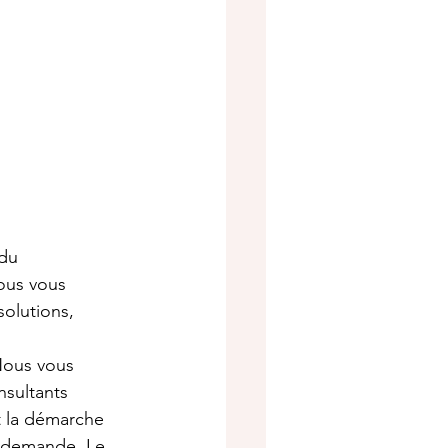
du 
ous vous 
olutions, 
 Nous vous 
nsultants 
t la démarche 
a demande. Le 