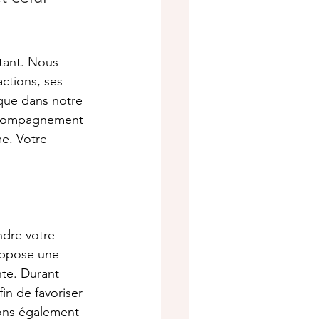
tant. Nous 
ctions, ses 
ique dans notre 
accompagnement 
e. Votre 
ndre votre 
uppose une 
nte. Durant 
n de favoriser 
sons également 