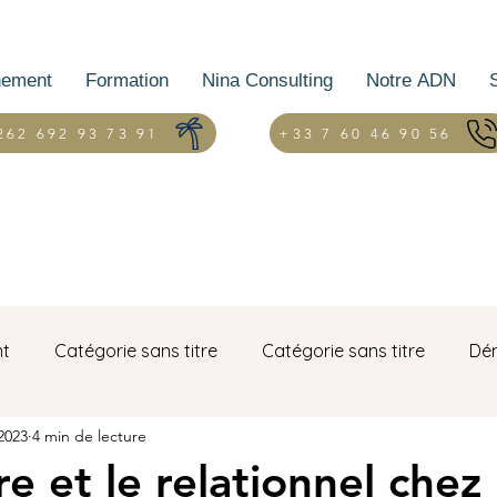
ement
Formation
Nina Consulting
Notre ADN
262 692 93 73 91
+33 7 60 46 90 56
nt
Catégorie sans titre
Catégorie sans titre
Dém
 2023
4 min de lecture
e et le relationnel chez