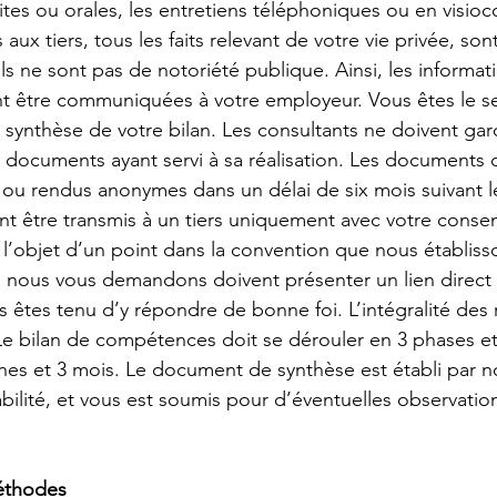
ites ou orales, les entretiens téléphoniques ou en visioc
 aux tiers, tous les faits relevant de votre vie privée, son
ils ne sont pas de notoriété publique. Ainsi, les informat
 être communiquées à votre employeur. Vous êtes le seu
la synthèse de votre bilan. Les consultants ne doivent ga
 documents ayant servi à sa réalisation. Les documents 
s ou rendus anonymes dans un délai de six mois suivant l
vent être transmis à un tiers uniquement avec votre cons
e l’objet d’un point dans la convention que nous établiss
 nous vous demandons doivent présenter un lien direct a
s êtes tenu d’y répondre de bonne foi. L’intégralité des r
 Le bilan de compétences doit se dérouler en 3 phases et
ines et 3 mois. Le document de synthèse est établi par n
ilité, et vous est soumis pour d’éventuelles observation
méthodes