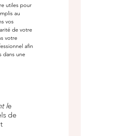
e utiles pour 
omplis au 
ns vos 
arité de votre 
s votre 
essionnel afin 
s dans une 
t l
e 
ls de 
t 