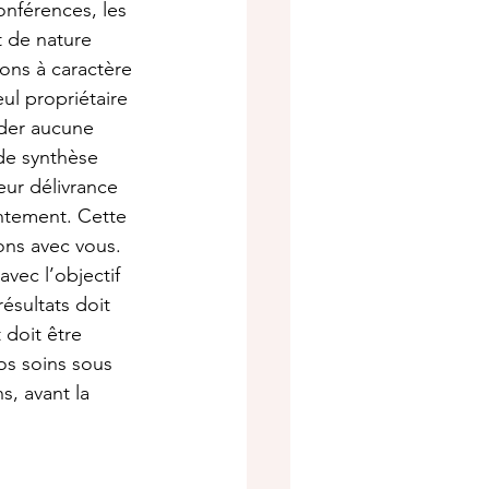
onférences, les 
t de nature 
ions à caractère 
l propriétaire 
rder aucune 
de synthèse 
eur délivrance 
entement. Cette 
ons avec vous. 
vec l’objectif 
ésultats doit 
 doit être 
os soins sous 
s, avant la 