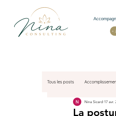
Accompagn
+
Tous les posts
Accomplisseme
Nina Sicard
17 avr.
Bilan de compétences
La postur