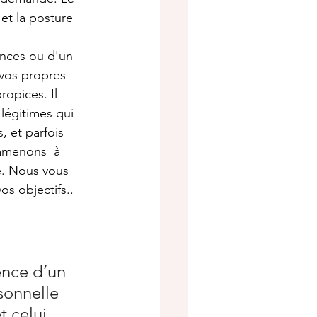
et la posture 
ences ou d'un 
 vos propres 
ropices. Il 
légitimes qui 
, et parfois 
 amenons  à 
e. Nous vous 
s objectifs..
ence d’un 
sonnelle 
t celui 