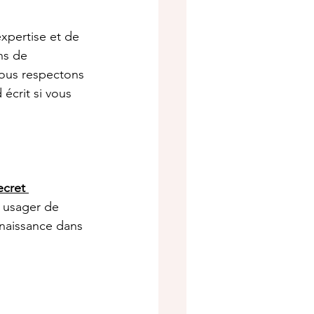
xpertise et de 
ns de 
Nous respectons 
écrit si vous 
ecret 
, usager de 
nnaissance dans 